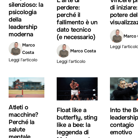
L'arte di
Vincere p
silenzioso: la
perdere:
di iniziare: 
psicologia
perché il
potere del
della
fallimento è un
visualizza
leadership
dato tecnico
moderna
(e necessario)
Marco 
Marco
Leggi l'articol
Marco Costa
Costa
Leggi l'articolo
Leggi l'articolo
Atleti o
Float like a
Into the B
macchine?
butterfly, sting
leadership
Perché la
like a bee: la
contagio
salute
leggenda di
emotivo
mentale