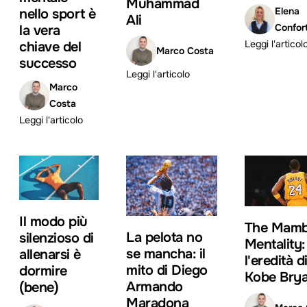
Muhammad
Elena
nello sport è
Ali
Confort
la vera
Leggi l'articol
chiave del
Marco Costa
successo
Leggi l'articolo
Marco
Costa
Leggi l'articolo
Il modo più
The Mam
La pelota no
silenzioso di
Mentality:
se mancha: il
allenarsi è
l'eredità d
mito di Diego
dormire
Kobe Brya
Armando
(bene)
Maradona