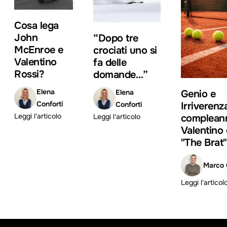
Cosa lega
John
“Dopo tre
McEnroe e
crociati uno si
Valentino
fa delle
Rossi?
domande…”
Elena
Elena
Genio e
Conforti
Conforti
Irriverenza
Leggi l'articolo
Leggi l'articolo
compleann
Valentino 
"The Brat"
Marco 
Leggi l'articol