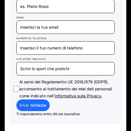
EMAIL
NUMERO DI TELEFONO
CHE SPORT PRATICHI?
Ai sensi del Regolamento UE 2016/679 (GDPR),
acconsento al trattamento dei miei dati personali
come indicato nell’
Informativa sulla Privacy
.
I
n
v
i
a
r
i
c
h
i
e
s
t
a
Ti risponderemo entro 48 ore lavorative.