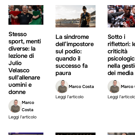
Stesso
La sindrome
Sotto i
sport, menti
dell’impostore
riflettori: l
diverse: la
sul podio:
criticità
lezione di
quando il
psicologi
Julio
successo fa
nella gest
Velasco
paura
dei media
sull'allenare
uomini e
Marco Costa
Marco 
donne
Leggi l'articolo
Leggi l'articol
Marco
Costa
Leggi l'articolo