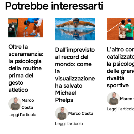
Potrebbe interessarti
Oltre la
L'altro c
Dall’imprevisto
scaramanzia:
catalizzat
al record del
la psicologia
la psicolo
mondo: come
della routine
delle gran
la
prima del
rivalità
visualizzazione
gesto
sportive
ha salvato
atletico
Michael
Marco 
Phelps
Marco
Costa
Leggi l'articol
Marco Costa
Leggi l'articolo
Leggi l'articolo