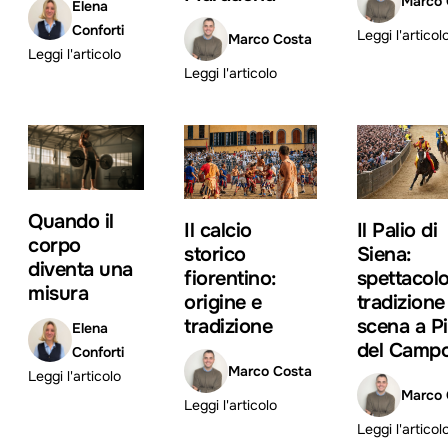
Marco 
Elena
Conforti
Leggi l'articol
Marco Costa
Leggi l'articolo
Leggi l'articolo
Quando il
Il calcio
Il Palio di
corpo
storico
Siena:
diventa una
fiorentino:
spettacolo
misura
origine e
tradizione
tradizione
scena a P
Elena
del Camp
Conforti
Marco Costa
Leggi l'articolo
Marco 
Leggi l'articolo
Leggi l'articol