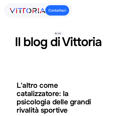
C
o
n
t
a
t
t
a
c
i
BLOG
Il blog di Vittoria
L'altro come
catalizzatore: la
psicologia delle grandi
rivalità sportive